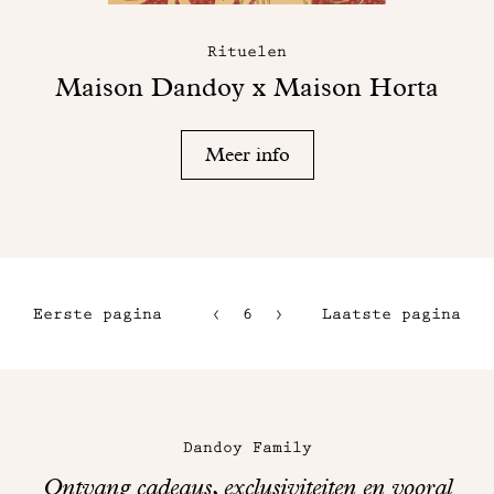
Rituelen
Maison Dandoy x Maison Horta
Meer info
Eerste pagina
6
7
Laatste pagina
3
8
4
9
Maison
5
Dandoy
Dandoy Family
op
Ontvang cadeaus, exclusiviteiten en vooral