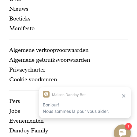
Nieuws
pagina's
navigatie
Boetieks
Manifesto
Conditions
Algemene verkoopvoorwaarden
Algemene gebruiksvoorwaarden
Privacycharter
Cookie voorkeuren
Ontdek
Pers
Jobs
onze
Evenementen
geschiedenis
Dandoy Family