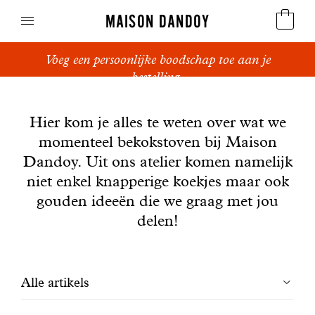
MAISON DANDOY
Voeg een persoonlijke boodschap toe aan je
Speculoos
bestelling.
Nieuws
Koekjes
Hier kom je alles te weten over wat we
momenteel bekokstoven bij Maison
Suikerbrood en peperkoek
Dandoy. Uit ons atelier komen namelijk
Cakes
niet enkel knapperige koekjes maar ook
gouden ideeën die we graag met jou
Snoepgoed
delen!
Wafels
Filtrer
Alle artikels
Relatiegeschenken
les