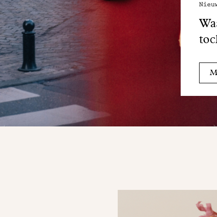
Nieu
Waa
toc
Me