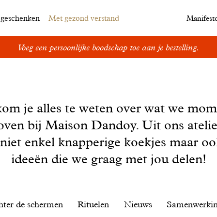
egeschenken
Met gezond verstand
Manifest
Voeg een persoonlijke boodschap toe aan je bestelling.
kom je alles te weten over wat we mom
oven bij Maison Dandoy. Uit ons ateli
 niet enkel knapperige koekjes maar o
ideeën die we graag met jou delen!
hter de schermen
Rituelen
Nieuws
Samenwerki