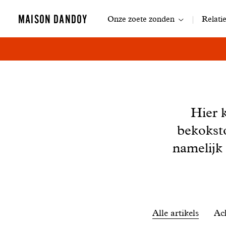
Navigatie
MAISON DANDOY
Onze zoete zonden
Relati
Nieuws
Hier 
bekokst
namelijk
Filtrer
Alle artikels
Ac