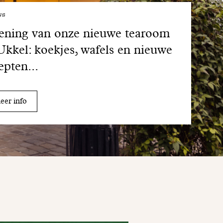
ws
ning van onze nieuwe tearoom
Ukkel: koekjes, wafels en nieuwe
epten...
er info