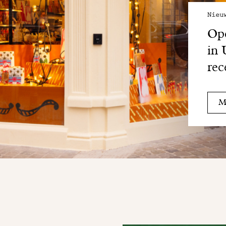
Nieu
Ope
in 
rec
Me