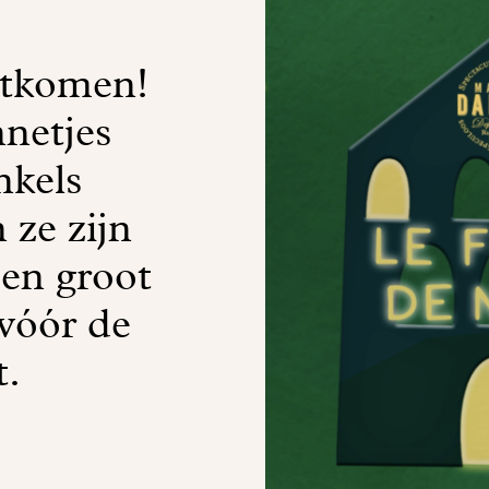
itkomen!
netjes
nkels
 ze zijn
een groot
 vóór de
t.