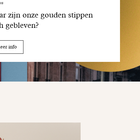
ws
r zijn onze gouden stippen
h gebleven?
er info