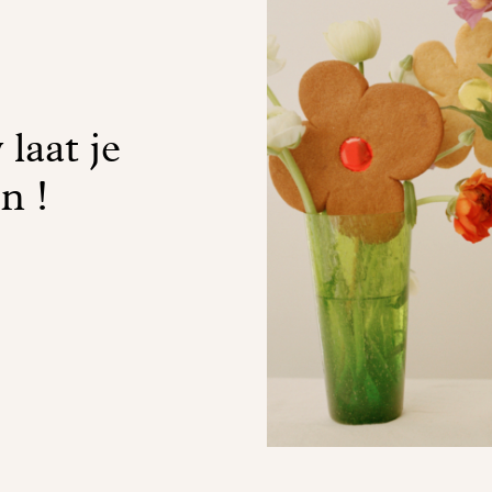
laat je
n !