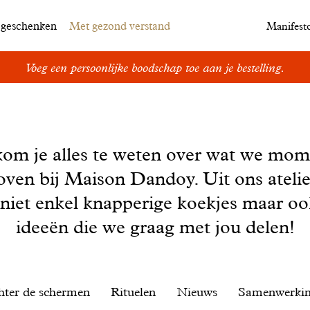
egeschenken
Met gezond verstand
Manifest
Voeg een persoonlijke boodschap toe aan je bestelling.
kom je alles te weten over wat we mom
oven bij Maison Dandoy. Uit ons ateli
 niet enkel knapperige koekjes maar o
ideeën die we graag met jou delen!
hter de schermen
Rituelen
Nieuws
Samenwerki