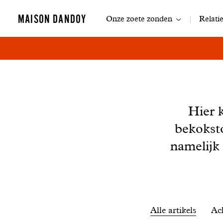
Navigatie
MAISON DANDOY
Onze zoete zonden
Relati
Nieuws
Hier 
bekokst
namelijk
Filtrer
Alle artikels
Ac