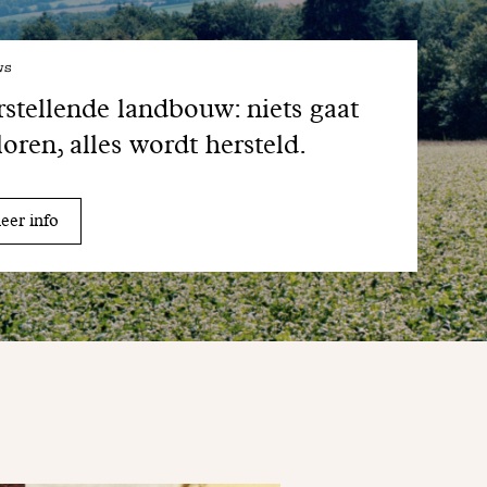
ws
stellende landbouw: niets gaat
loren, alles wordt hersteld.
er info