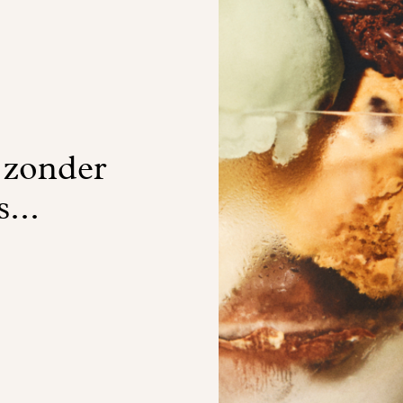
 zonder
s...