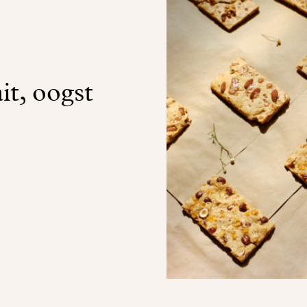
it, oogst
!