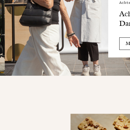
Acht
Ach
Da
Me