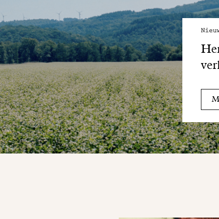
Nieu
Her
ver
Me