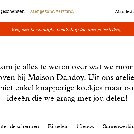
egeschenken
Met gezond verstand
Manifest
Voeg een persoonlijke boodschap toe aan je bestelling.
kom je alles te weten over wat we mom
oven bij Maison Dandoy. Uit ons ateli
 niet enkel knapperige koekjes maar o
ideeën die we graag met jou delen!
hter de schermen
Rituelen
Nieuws
Samenwerki