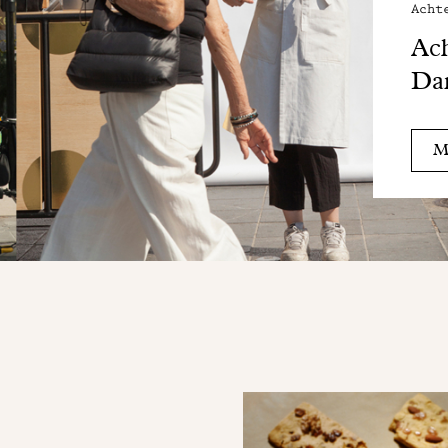
Acht
Ach
Da
Me