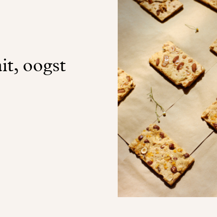
it, oogst
!