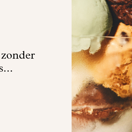
 zonder
s...