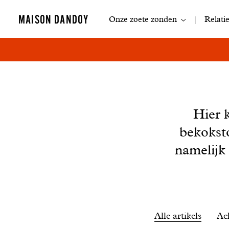
Navigatie
MAISON DANDOY
Onze zoete zonden
Relati
Nieuws
Hier 
bekokst
namelijk
Filtrer
Alle artikels
Ac