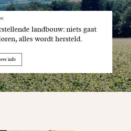
ws
stellende landbouw: niets gaat
loren, alles wordt hersteld.
er info