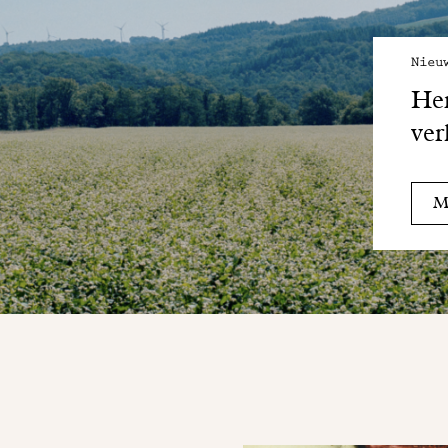
Nieu
Her
ver
Me