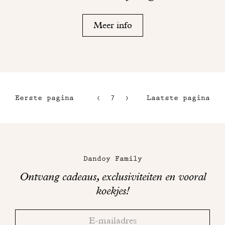
Meer info
Eerste pagina
7
8
Laatste pagina
4
9
5
10
Maison
6
Dandoy
Dandoy Family
op
Ontvang cadeaus, exclusiviteiten en vooral
sociale
koekjes!
media
Bedankt!
Adresse
Controleer