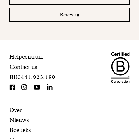
email
uw
mailbox
Bevestig
om
uw
inschrijving
te
voltooien.
Maiso
Contactinformatie
Helpcentrum
Contact us
Dando
BE0441.923.189
is
BCorp
certifi
Aanbevolen
Secundaire
Over
Nieuws
pagina's
navigatie
Boetieks