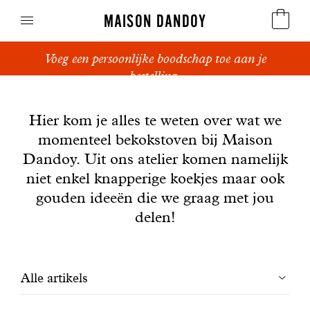
MAISON DANDOY
Voeg een persoonlijke boodschap toe aan je
Speculoos
bestelling.
Nieuws
Koekjes
Hier kom je alles te weten over wat we
momenteel bekokstoven bij Maison
Suikerbrood en peperkoek
Dandoy. Uit ons atelier komen namelijk
Cakes
niet enkel knapperige koekjes maar ook
gouden ideeën die we graag met jou
Snoepgoed
delen!
Wafels
Filtrer
Alle artikels
Relatiegeschenken
les