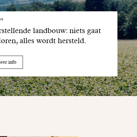
ws
stellende landbouw: niets gaat
loren, alles wordt hersteld.
er info