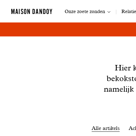
Navigatie
MAISON DANDOY
Onze zoete zonden
Relati
Nieuws
Hier 
bekokst
namelijk
Filtrer
Alle artikels
Ac