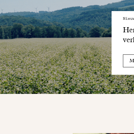
Nieu
Her
ver
Me