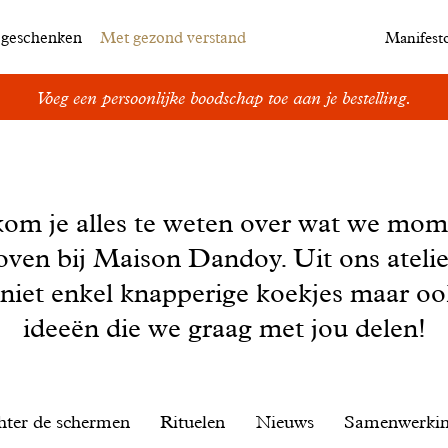
egeschenken
Met gezond verstand
Manifest
Voeg een persoonlijke boodschap toe aan je bestelling.
kom je alles te weten over wat we mom
oven bij Maison Dandoy. Uit ons ateli
 niet enkel knapperige koekjes maar o
ideeën die we graag met jou delen!
hter de schermen
Rituelen
Nieuws
Samenwerki