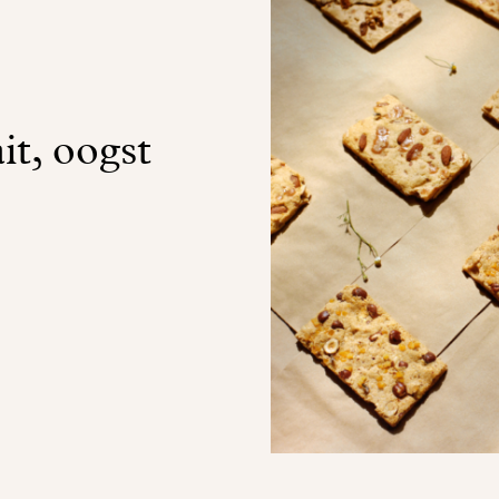
it, oogst
!