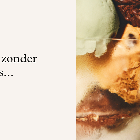
 zonder
s...