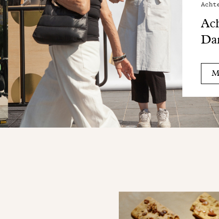
Acht
Ach
Da
Me