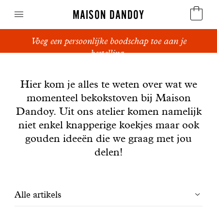
MAISON DANDOY
Voeg een persoonlijke boodschap toe aan je
Speculoos
bestelling.
Nieuws
Koekjes
Hier kom je alles te weten over wat we
momenteel bekokstoven bij Maison
Suikerbrood en peperkoek
Dandoy. Uit ons atelier komen namelijk
Cakes
niet enkel knapperige koekjes maar ook
gouden ideeën die we graag met jou
Snoepgoed
delen!
Wafels
Filtrer
Alle artikels
Relatiegeschenken
les