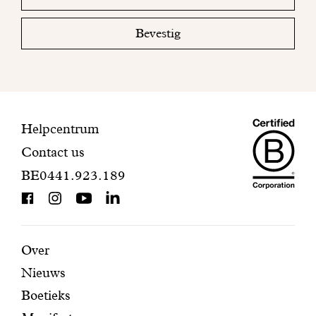
email
uw
mailbox
Bevestig
om
uw
inschrijving
te
voltooien.
Maiso
Contactinformatie
Helpcentrum
Contact us
Dando
BE0441.923.189
is
BCorp
certifi
Aanbevolen
Secundaire
Over
Nieuws
pagina's
navigatie
Boetieks