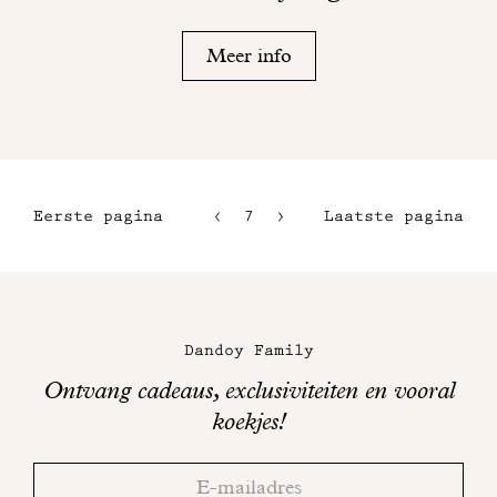
Meer info
Eerste pagina
7
8
Laatste pagina
4
9
5
10
Maison
6
Dandoy
Dandoy Family
op
Ontvang cadeaus, exclusiviteiten en vooral
sociale
koekjes!
media
Bedankt!
Adresse
Controleer