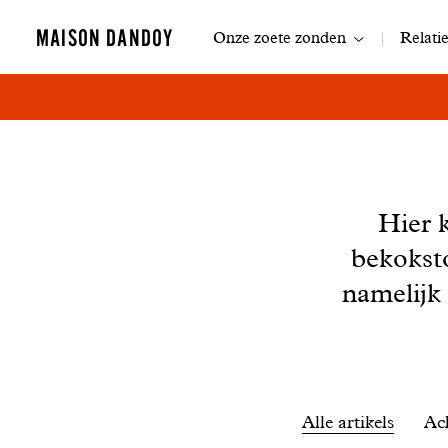
Navigatie
MAISON DANDOY
Onze zoete zonden
Relati
Nieuws
Hier 
bekokst
namelijk
Filtrer
Alle artikels
Ac