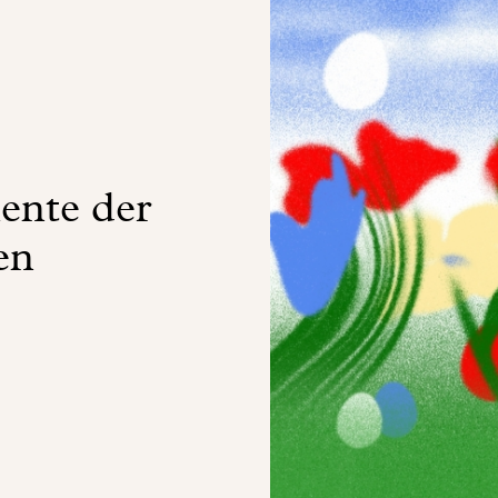
ente der
en