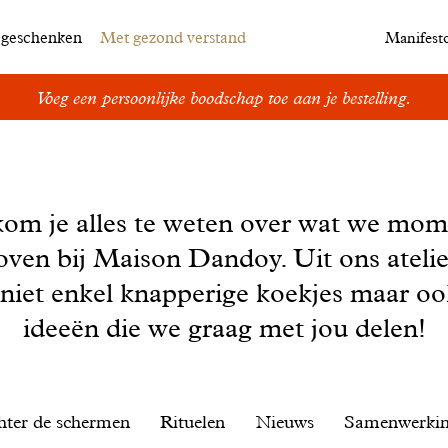
egeschenken
Met gezond verstand
Manifest
Voeg een persoonlijke boodschap toe aan je bestelling.
kom je alles te weten over wat we mom
oven bij Maison Dandoy. Uit ons ateli
 niet enkel knapperige koekjes maar o
ideeën die we graag met jou delen!
hter de schermen
Rituelen
Nieuws
Samenwerki