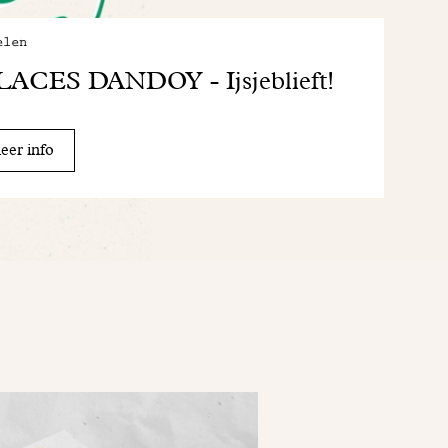
elen
LACES DANDOY - Ijsjeblieft!
er info