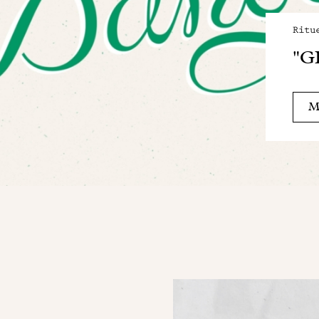
Ritu
"G
Me