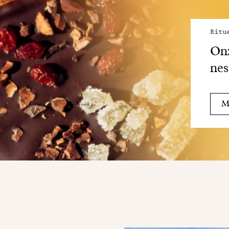
Ritu
Onz
nes
Me