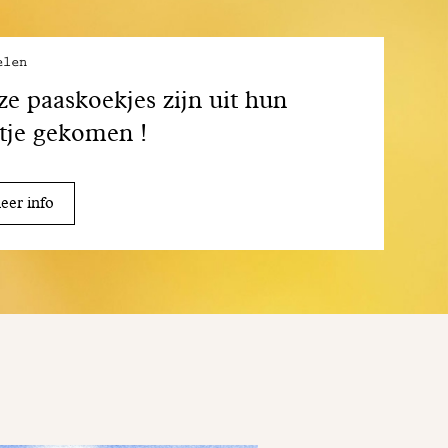
elen
e paaskoekjes zijn uit hun
tje gekomen !
er info