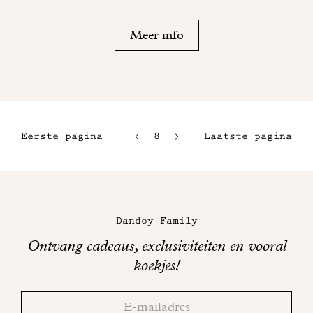
Meer info
Eerste pagina
8
9
Laatste pagina
5
10
6
11
Maison
7
Dandoy
Dandoy Family
op
Ontvang cadeaus, exclusiviteiten en vooral
sociale
koekjes!
media
Bedankt!
Adresse
Controleer