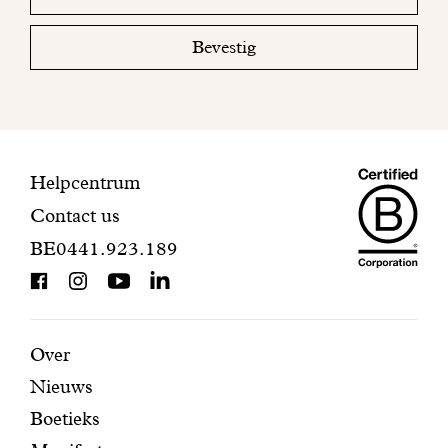
email
uw
mailbox
Bevestig
om
uw
inschrijving
te
voltooien.
Maiso
Contactinformatie
Helpcentrum
Contact us
Dando
BE0441.923.189
is
BCorp
certifi
Aanbevolen
Secundaire
Over
Nieuws
pagina's
navigatie
Boetieks