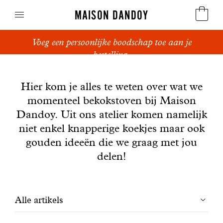
MAISON DANDOY
Voeg een persoonlijke boodschap toe aan je
Speculoos
bestelling.
Nieuws
Koekjes
Hier kom je alles te weten over wat we
momenteel bekokstoven bij Maison
Suikerbrood en peperkoek
Dandoy. Uit ons atelier komen namelijk
Cakes
niet enkel knapperige koekjes maar ook
gouden ideeën die we graag met jou
Snoepgoed
delen!
Wafels
Filtrer
Alle artikels
Relatiegeschenken
les