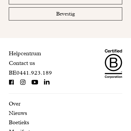
email
uw
mailbox
Bevestig
om
uw
inschrijving
te
voltooien.
Maiso
Contactinformatie
Helpcentrum
Contact us
Dando
BE0441.923.189
is
BCorp
certifi
Aanbevolen
Secundaire
Over
Nieuws
pagina's
navigatie
Boetieks