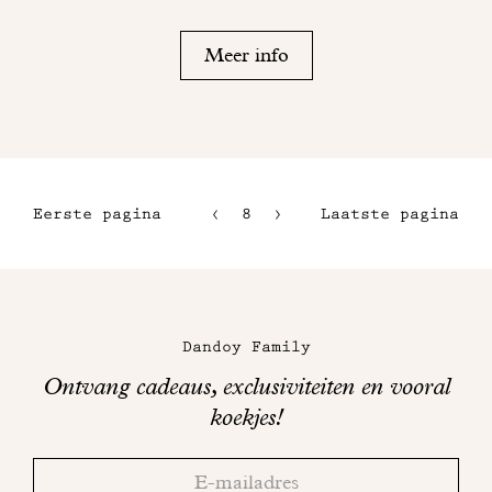
Meer info
Eerste pagina
8
9
Laatste pagina
5
10
6
11
Maison
7
Dandoy
Dandoy Family
op
Ontvang cadeaus, exclusiviteiten en vooral
sociale
koekjes!
media
Bedankt!
Adresse
Controleer