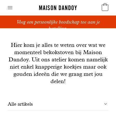
MAISON DANDOY
Voeg een persoonlijke boodschap toe aan je
Speculoos
bestelling.
Nieuws
Koekjes
Hier kom je alles te weten over wat we
momenteel bekokstoven bij Maison
Suikerbrood en peperkoek
Dandoy. Uit ons atelier komen namelijk
Cakes
niet enkel knapperige koekjes maar ook
gouden ideeën die we graag met jou
Snoepgoed
delen!
Wafels
Filtrer
Alle artikels
Relatiegeschenken
les