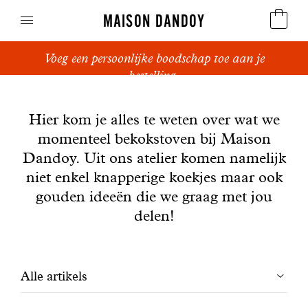
MAISON DANDOY
Voeg een persoonlijke boodschap toe aan je
Speculoos
bestelling.
Nieuws
Koekjes
Hier kom je alles te weten over wat we
momenteel bekokstoven bij Maison
Suikerbrood en peperkoek
Dandoy. Uit ons atelier komen namelijk
Cakes
niet enkel knapperige koekjes maar ook
gouden ideeën die we graag met jou
Snoepgoed
delen!
Wafels
Filtrer
Alle artikels
Relatiegeschenken
les