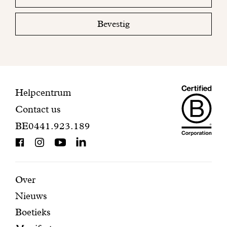
email
uw
mailbox
Bevestig
om
uw
inschrijving
te
voltooien.
Maiso
Contactinformatie
Helpcentrum
Contact us
Dando
BE0441.923.189
is
BCorp
certifi
Aanbevolen
Secundaire
Over
Nieuws
pagina's
navigatie
Boetieks