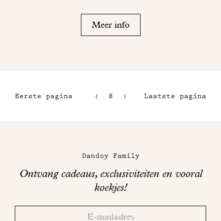
Meer info
Eerste pagina
8
9
Laatste pagina
5
10
6
11
Maison
7
Dandoy
Dandoy Family
op
Ontvang cadeaus, exclusiviteiten en vooral
sociale
koekjes!
media
Bedankt!
Adresse
Controleer