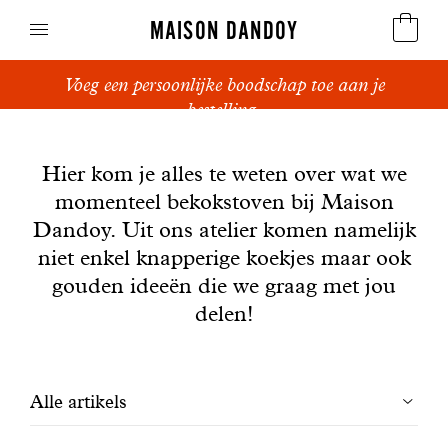
MAISON DANDOY
Voeg een persoonlijke boodschap toe aan je
Speculoos
bestelling.
Nieuws
Koekjes
Hier kom je alles te weten over wat we
momenteel bekokstoven bij Maison
Suikerbrood en peperkoek
Dandoy. Uit ons atelier komen namelijk
Cakes
niet enkel knapperige koekjes maar ook
gouden ideeën die we graag met jou
Snoepgoed
delen!
Wafels
Filtrer
Alle artikels
Relatiegeschenken
les