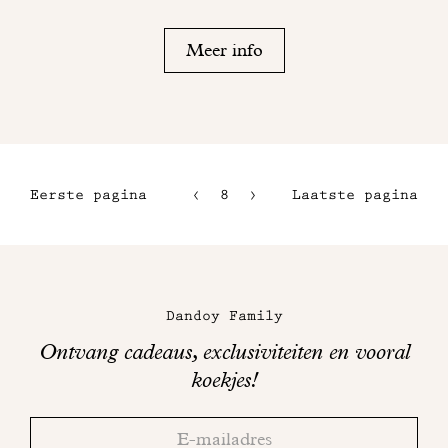
Meer info
Eerste pagina
8
9
Laatste pagina
5
10
6
11
Maison
7
Dandoy
Dandoy Family
op
Ontvang cadeaus, exclusiviteiten en vooral
sociale
koekjes!
media
Bedankt!
Adresse
Controleer