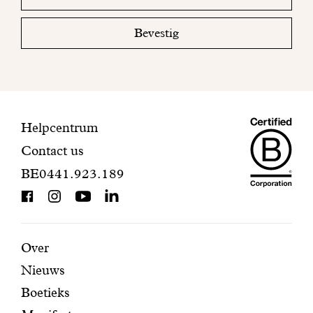
email
uw
mailbox
Bevestig
om
uw
inschrijving
te
voltooien.
Maiso
Contactinformatie
Helpcentrum
Contact us
Dando
BE0441.923.189
is
BCorp
certifi
Aanbevolen
Secundaire
Over
Nieuws
pagina's
navigatie
Boetieks