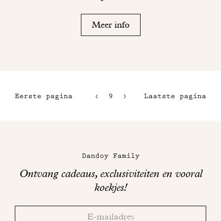
Meer info
Eerste pagina
9
10
Laatste pagina
6
11
7
12
Maison
8
Dandoy
Dandoy Family
op
Ontvang cadeaus, exclusiviteiten en vooral
sociale
koekjes!
media
Bedankt!
Adresse
Controleer