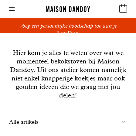
MAISON DANDOY
Voeg een persoonlijke boodschap toe aan je
Speculoos
bestelling.
Nieuws
Koekjes
Hier kom je alles te weten over wat we
momenteel bekokstoven bij Maison
Suikerbrood en peperkoek
Dandoy. Uit ons atelier komen namelijk
Cakes
niet enkel knapperige koekjes maar ook
gouden ideeën die we graag met jou
Snoepgoed
delen!
Wafels
Filtrer
Alle artikels
Relatiegeschenken
les