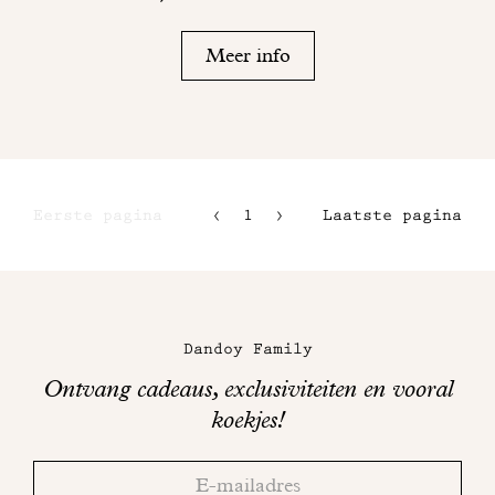
Meer info
Eerste pagina
1
2
Laatste pagina
3
4
Maison
Dandoy
Dandoy Family
op
Ontvang cadeaus, exclusiviteiten en vooral
sociale
koekjes!
media
Bedankt!
Adresse
Controleer