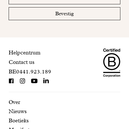
email
uw
mailbox
Bevestig
om
uw
inschrijving
te
voltooien.
Maiso
Contactinformatie
Helpcentrum
Contact us
Dando
BE0441.923.189
is
BCorp
certifi
Aanbevolen
Secundaire
Over
Nieuws
pagina's
navigatie
Boetieks