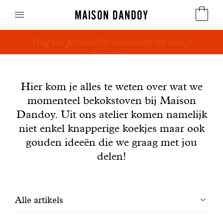
MAISON DANDOY
Dandoy Family : cadeaus, exclusiviteiten en vooral
Speculoos
koekjes!
Nieuws
Koekjes
Hier kom je alles te weten over wat we
momenteel bekokstoven bij Maison
Suikerbrood en peperkoek
Dandoy. Uit ons atelier komen namelijk
Cakes
niet enkel knapperige koekjes maar ook
gouden ideeën die we graag met jou
Snoepgoed
delen!
Wafels
Filtrer
Alle artikels
Relatiegeschenken
les