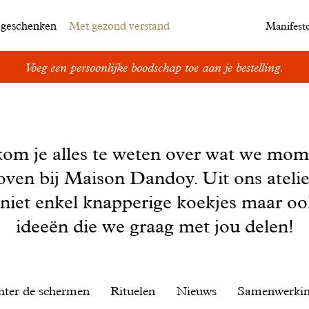
egeschenken
Met gezond verstand
Manifest
Voeg een persoonlijke boodschap toe aan je bestelling.
kom je alles te weten over wat we mom
oven bij Maison Dandoy. Uit ons ateli
 niet enkel knapperige koekjes maar o
ideeën die we graag met jou delen!
hter de schermen
Rituelen
Nieuws
Samenwerki