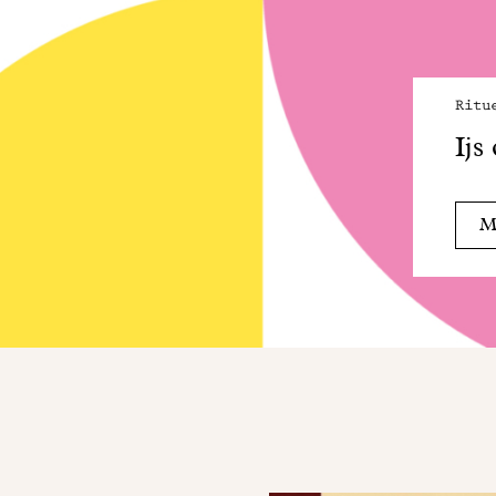
Ritu
Ijs
Me