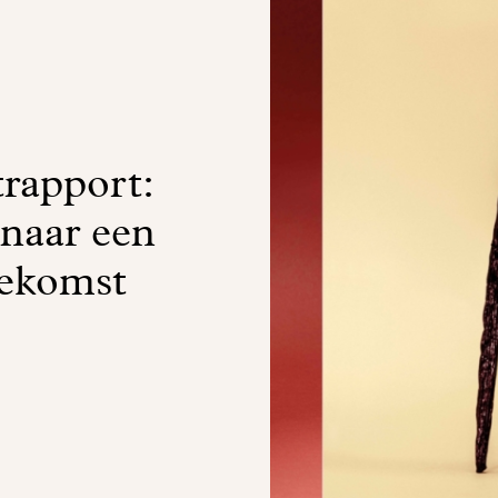
trapport:
 naar een
oekomst