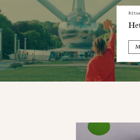
Ritu
He
Me