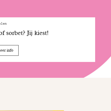
elen
 of sorbet? Jij kiest!
er info