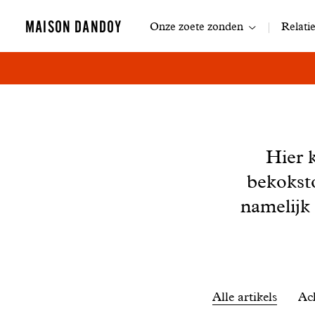
Navigatie
MAISON DANDOY
Onze zoete zonden
Relati
Nieuws
Hier 
bekokst
namelijk
Filtrer
Alle artikels
Ac