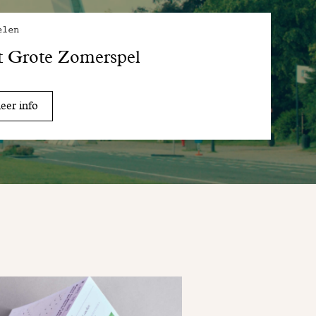
elen
t Grote Zomerspel
er info