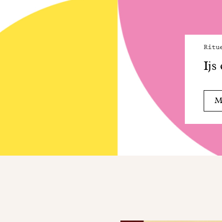
Ritu
Ijs
Me