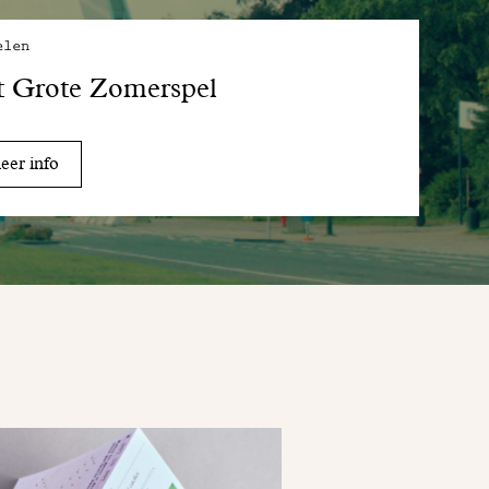
elen
t Grote Zomerspel
er info