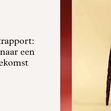
trapport:
 naar een
oekomst