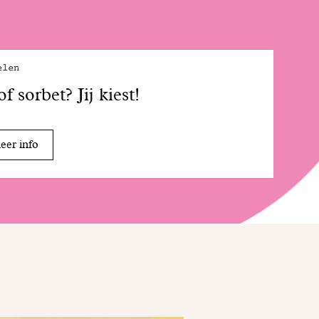
elen
 of sorbet? Jij kiest!
er info