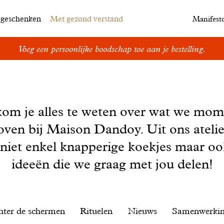
egeschenken
Met gezond verstand
Manifest
Voeg een persoonlijke boodschap toe aan je bestelling.
kom je alles te weten over wat we mom
oven bij Maison Dandoy. Uit ons ateli
 niet enkel knapperige koekjes maar o
ideeën die we graag met jou delen!
hter de schermen
Rituelen
Nieuws
Samenwerki