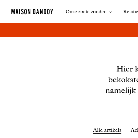
Navigatie
MAISON DANDOY
Onze zoete zonden
Relati
Nieuws
Hier 
bekokst
namelijk
Filtrer
Alle artikels
Ac