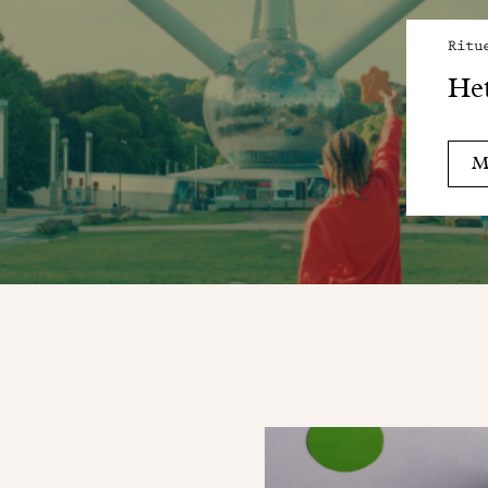
Ritu
He
Me