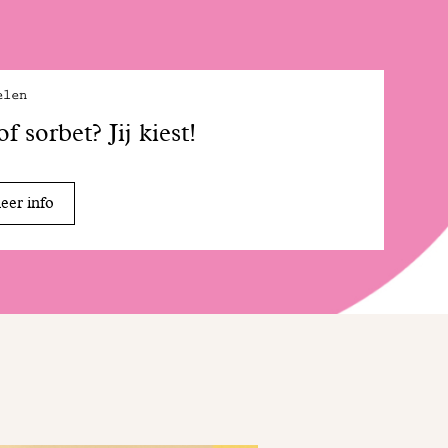
elen
 of sorbet? Jij kiest!
er info