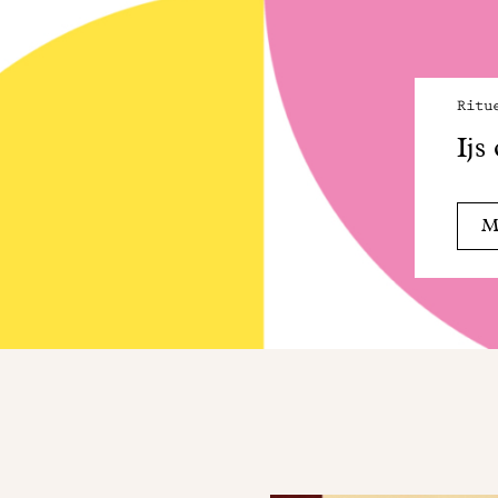
Ritu
Ijs
Me