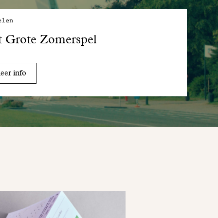
elen
t Grote Zomerspel
er info