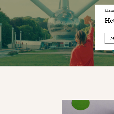
Ritu
He
Me