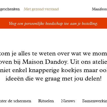
egeschenken
Met gezond verstand
Manifest
Voeg een persoonlijke boodschap toe aan je bestelling.
kom je alles te weten over wat we mom
oven bij Maison Dandoy. Uit ons ateli
 niet enkel knapperige koekjes maar o
ideeën die we graag met jou delen!
hter de schermen
Rituelen
Nieuws
Samenwerki