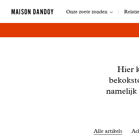
Navigatie
MAISON DANDOY
Onze zoete zonden
Relati
Nieuws
Hier 
bekokst
namelijk
Filtrer
Alle artikels
Ac