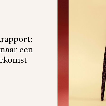
trapport:
 naar een
oekomst