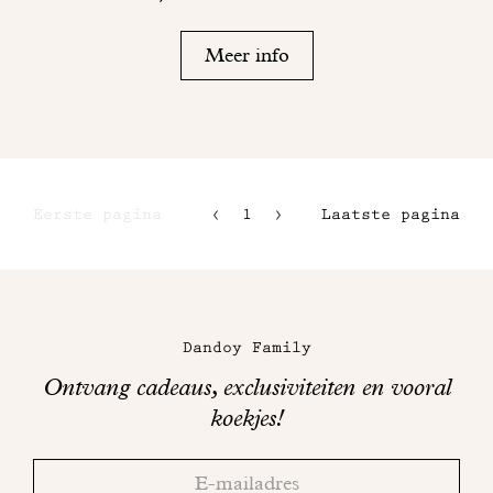
Meer info
Eerste pagina
1
2
Laatste pagina
3
4
Maison
Dandoy
Dandoy Family
op
Ontvang cadeaus, exclusiviteiten en vooral
sociale
koekjes!
media
Bedankt!
Adresse
Controleer