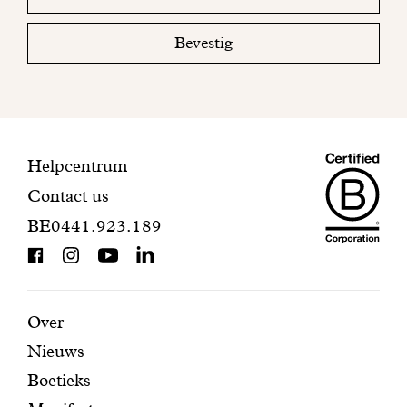
email
uw
mailbox
Bevestig
om
uw
inschrijving
te
voltooien.
Maiso
Contactinformatie
Helpcentrum
Contact us
Dando
BE0441.923.189
is
BCorp
certifi
Aanbevolen
Secundaire
Over
Nieuws
pagina's
navigatie
Boetieks