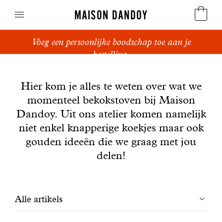
MAISON DANDOY
Voeg een persoonlijke boodschap toe aan je
Speculoos
bestelling.
Nieuws
Koekjes
Hier kom je alles te weten over wat we
momenteel bekokstoven bij Maison
Suikerbrood en peperkoek
Dandoy. Uit ons atelier komen namelijk
Cakes
niet enkel knapperige koekjes maar ook
gouden ideeën die we graag met jou
Snoepgoed
delen!
Wafels
Filtrer
Alle artikels
Relatiegeschenken
les