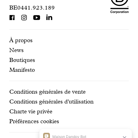
de
BE0441.923.189
is
contact
BCorp
certifi
Pages
Navigation
À propos
News
mises
secondaire
Boutiques
en
Manifesto
avant
Conditions
Conditions générales de vente
Conditions générales d'utilisation
Charte vie privée
Préférences cookies