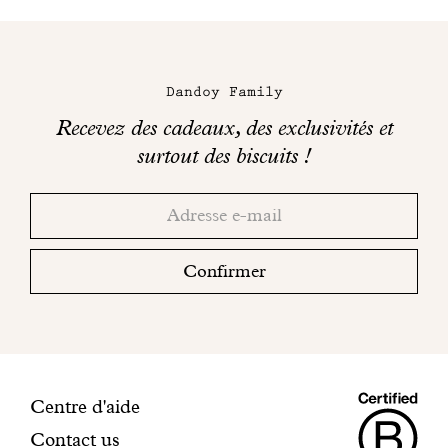
Maison
Dandoy
Dandoy Family
sur
Recevez des cadeaux, des exclusivités et
les
surtout des biscuits !
réseaux
Merci!
Adresse
Consultez
sociaux
email
votre
boite
Confirmer
mail
pour
finaliser
votre
inscription.
Maiso
Informations
Centre d'aide
Contact us
Dando