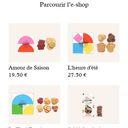
Engagé avec bon sens
Parcourir l’e-shop
Manifesto
Dandoy Family
Boutiques
Amour de Saison
L'heure d'été
Mon compte
19.50 €
27.50 €
U
D
E-Shop
n
e
b
s
i
b
s
i
c
s
u
c
i
u