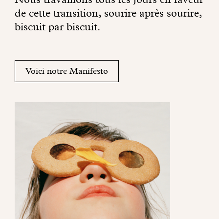
e
s
de cette transition, sourire après sourire,
t
o
biscuit par biscuit.
d
n
u
.
s
o
Voici notre Manifesto
l
e
i
l
d
a
n
s
v
o
s
j
o
u