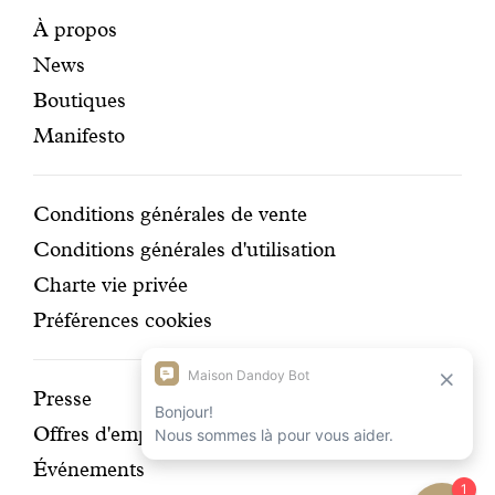
certifi
Pages
Navigation
À propos
News
mises
secondaire
Boutiques
en
Manifesto
avant
Conditions
Conditions générales de vente
Conditions générales d'utilisation
Charte vie privée
Préférences cookies
Découvrir
Presse
Offres d'emplois
notre
Événements
histoire