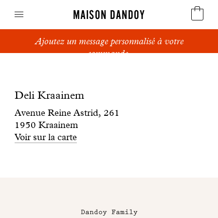
MAISON DANDOY
Ajoutez un message personnalisé à votre
Speculoos
commande.
Boutique
Biscuits
Deli
Deli Kraainem
Pains sucrés
Kraainem
Avenue Reine Astrid, 261
Gâteaux
1950 Kraainem
Voir sur la carte
Friandises
Gaufres
Maison
Cadeaux d'affaires
Dandoy
Dandoy Family