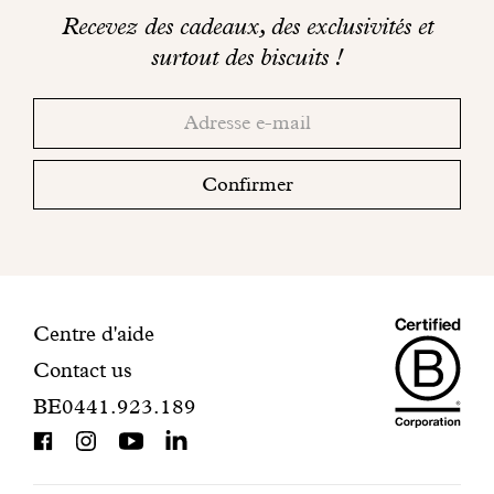
sur
Engagé avec bon sens
Recevez des cadeaux, des exclusivités et
les
surtout des biscuits !
Manifesto
réseaux
Merci!
Adresse
Consultez
sociaux
email
votre
Dandoy Family
boite
Confirmer
mail
Boutiques
pour
finaliser
Mon compte
votre
inscription.
Maiso
Informations
Centre d'aide
E-Shop
Contact us
Dando
de
BE0441.923.189
is
contact
BCorp