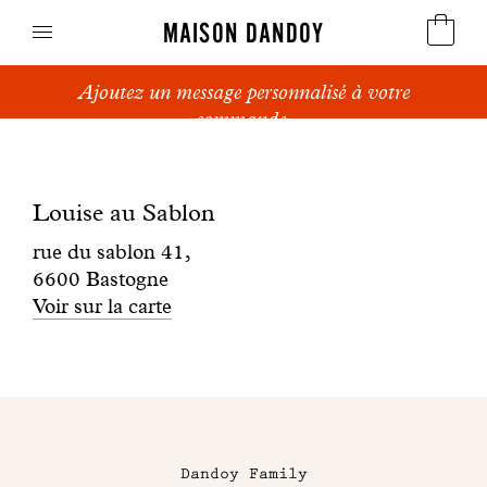
MAISON DANDOY
Ajoutez un message personnalisé à votre
Speculoos
commande.
Boutique
Biscuits
Louise
Louise au Sablon
Pains sucrés
au
rue du sablon 41,
Gâteaux
6600 Bastogne
Sablon
Voir sur la carte
Friandises
Gaufres
Maison
Cadeaux d'affaires
Dandoy
Dandoy Family