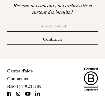
sur
Engagé avec bon sens
Recevez des cadeaux, des exclusivités et
les
surtout des biscuits !
Manifesto
réseaux
Merci!
Adresse
Consultez
sociaux
email
votre
Dandoy Family
boite
Confirmer
mail
Boutiques
pour
finaliser
Mon compte
votre
inscription.
Maiso
Informations
Centre d'aide
E-Shop
Contact us
Dando
de
BE0441.923.189
is
contact
BCorp