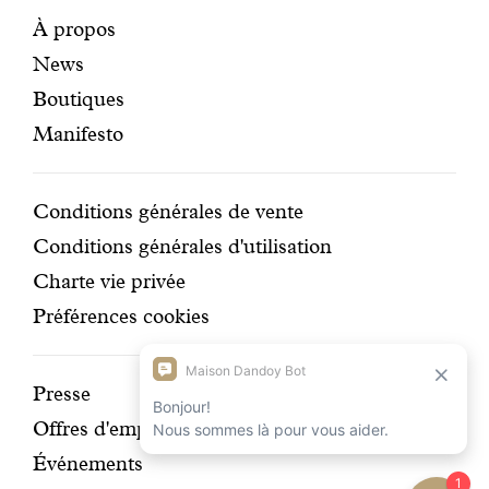
certifi
Pages
Navigation
À propos
News
mises
secondaire
Boutiques
en
Manifesto
avant
Conditions
Conditions générales de vente
Conditions générales d'utilisation
Charte vie privée
Préférences cookies
Découvrir
Presse
Offres d'emplois
notre
Événements
histoire