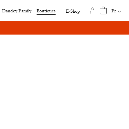
Traduct
Fr
Dandoy Family
Boutiques
E-Shop
disponi
de
cette
page