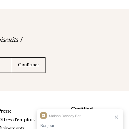
iscuits !
Confirmer
Découvrir
Maison
Presse
Offres d'emplois
notre
Dandoy
Événements