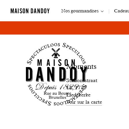
Navigation
MAISON DANDOY
Nos gourmandises
Cadeaux
principale
Boutique
Moments
Moments
Stationsstraat
14, 1770
Liedekerke
Voir sur la carte