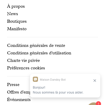
certifi
Pages
Navigation
À propos
News
mises
secondaire
Boutiques
en
Manifesto
avant
Conditions
Conditions générales de vente
Conditions générales d'utilisation
Charte vie privée
Préférences cookies
Découvrir
Presse
Offres d'emplois
notre
Événements
histoire