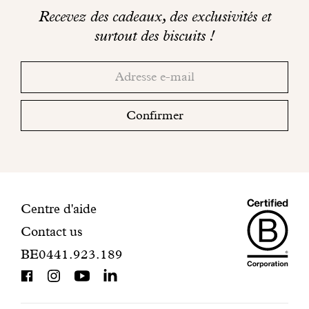
sur
Engagé avec bon sens
Recevez des cadeaux, des exclusivités et
les
surtout des biscuits !
Manifesto
réseaux
Merci!
Adresse
Consultez
sociaux
email
votre
Dandoy Family
boite
Confirmer
mail
Boutiques
pour
finaliser
Mon compte
votre
inscription.
Maiso
Informations
Centre d'aide
E-Shop
Contact us
Dando
de
BE0441.923.189
is
contact
BCorp