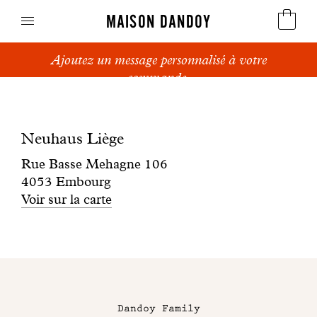
MAISON DANDOY
Ajoutez un message personnalisé à votre
Speculoos
commande.
Boutique
Biscuits
Neuhaus
Neuhaus Liège
Pains sucrés
Liège
Rue Basse Mehagne 106
Gâteaux
4053 Embourg
Voir sur la carte
Friandises
Gaufres
Maison
Cadeaux d'affaires
Dandoy
Dandoy Family