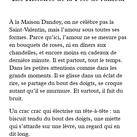
Engagé avec bon sens
À la Maison Dandoy, on ne célèbre pas la
Manifesto
Saint-Valentin, mais l’amour sous toutes ses
formes. Parce qu’ici, l’amour ne se mesure pas
Dandoy Family
en bouquets de roses, ni en dîners aux
chandelles, et encore moins en cadeaux de
Boutiques
dernière minute. Il est partout, tout le temps.
Dans les petites attentions comme dans les
grands moments. Il se glisse dans un éclat de
Mon compte
rire, se partage du bout des doigts, se croque
autant qu’il se murmure. Et surtout, il fait du
E-Shop
bruit.
Un
crac crac
qui électrise un tête-à-tête : un
biscuit tendu du bout des doigts, une miette
qui s’attarde sur une lèvre, un regard qui en
dit long.