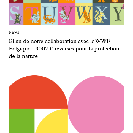
m
e
i
l
l
News
e
Bilan de notre collaboration avec le WWF-
u
Belgique : 9007 € reversés pour la protection
r
de la nature
q
u
a
n
d
c
’
e
s
t
f
a