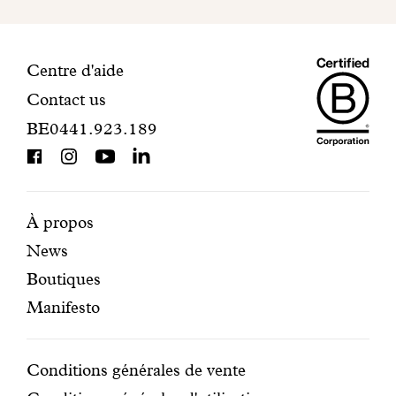
finaliser
votre
inscription.
Maiso
Informations
Centre d'aide
Contact us
Dando
de
BE0441.923.189
is
contact
BCorp
certifi
Pages
Navigation
À propos
News
mises
secondaire
Boutiques
en
Manifesto
avant
Conditions
Conditions générales de vente