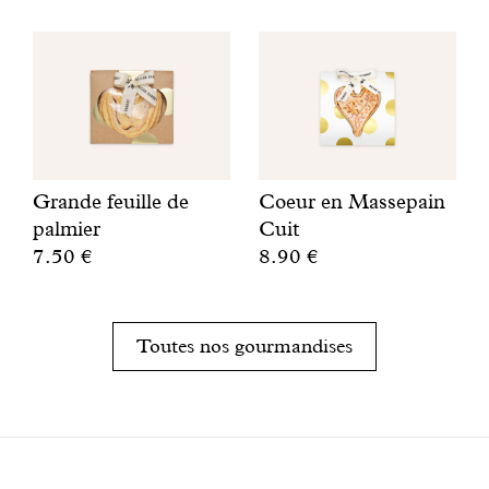
Grande feuille de
Coeur en Massepain
palmier
Cuit
7.50 €
8.90 €
U
Q
n
u
b
’
Toutes nos gourmandises
i
e
s
s
c
t
u
-
i
c
t
e