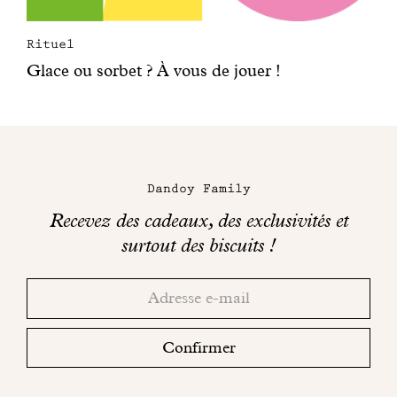
i
t
à
Rituel
l
Glace ou sorbet ? À vous de jouer !
a
m
a
i
n
.
Dandoy Family
Recevez des cadeaux, des exclusivités et
surtout des biscuits !
Merci!
Adresse
Consultez
email
votre
boite
Confirmer
mail
pour