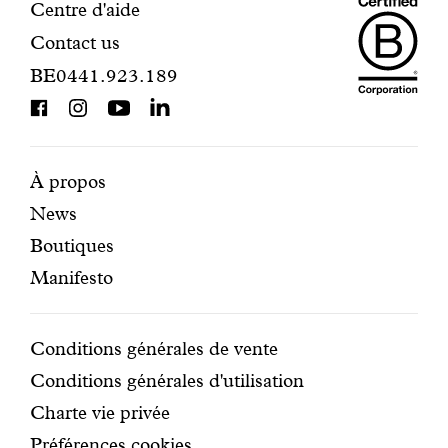
Maiso
Informations
Centre d'aide
Contact us
Dando
de
BE0441.923.189
is
contact
BCorp
certifi
Pages
Navigation
À propos
News
mises
secondaire
Boutiques
en
Manifesto
avant
Conditions
Conditions générales de vente
Conditions générales d'utilisation
Charte vie privée
Préférences cookies