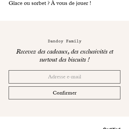
Glace ou sorbet ? À vous de jouer !
Dandoy Family
Recevez des cadeaux, des exclusivités et
surtout des biscuits !
Merci!
Adresse
Consultez
email
votre
boite
Confirmer
mail
pour
finaliser
votre
inscription.