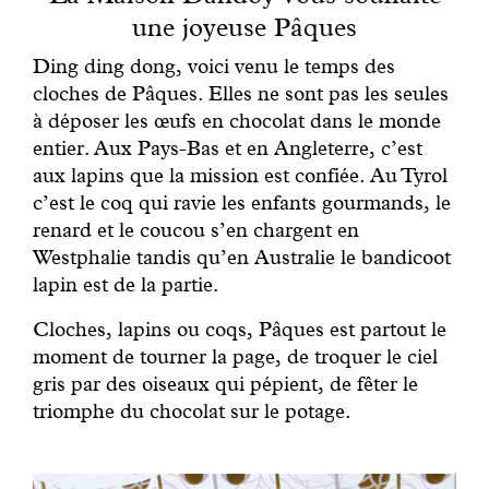
Engagé avec bon sens
une joyeuse Pâques
Ding ding dong, voici venu le temps des
Manifesto
cloches de Pâques. Elles ne sont pas les seules
à déposer les œufs en chocolat dans le monde
Dandoy Family
entier. Aux Pays-Bas et en Angleterre, c’est
aux lapins que la mission est confiée. Au Tyrol
c’est le coq qui ravie les enfants gourmands, le
Boutiques
renard et le coucou s’en chargent en
Westphalie tandis qu’en Australie le bandicoot
Mon compte
lapin est de la partie.
Cloches, lapins ou coqs, Pâques est partout le
E-Shop
moment de tourner la page, de troquer le ciel
gris par des oiseaux qui pépient, de fêter le
triomphe du chocolat sur le potage.