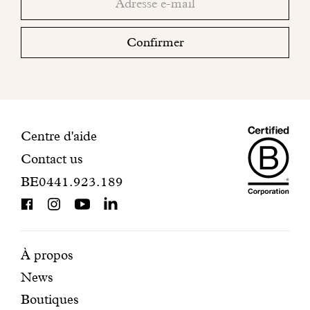
email
votre
boite
Confirmer
mail
pour
finaliser
votre
inscription.
Maiso
Informations
Centre d'aide
Contact us
Dando
de
BE0441.923.189
is
contact
BCorp
certifi
Pages
Navigation
À propos
News
mises
secondaire
Boutiques
en