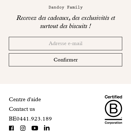
Dandoy Family
Recevez des cadeaux, des exclusivités et
surtout des biscuits !
Merci!
Adresse
Consultez
email
votre
boite
Confirmer
mail
pour
finaliser
votre
inscription.
Maiso
Informations
Centre d'aide
Contact us
Dando
de
BE0441.923.189
is
contact