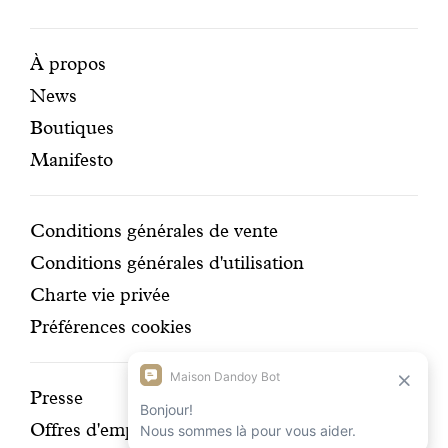
BCorp
certifi
Pages
Navigation
À propos
News
mises
secondaire
Boutiques
en
Manifesto
avant
Conditions
Conditions générales de vente
Conditions générales d'utilisation
Charte vie privée
Préférences cookies
Découvrir
Presse
Offres d'emplois
notre