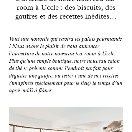
Engagé avec bon sens
room à Uccle : des biscuits, des
gaufres et des recettes inédites…
Manifesto
Voici une nouvelle qui ravira les palais gourmands
Dandoy Family
! Nous avons le plaisir de vous annoncer
l’ouverture de notre nouveau tea-room à Uccle.
Boutiques
Plus qu’une simple boutique, notre nouveau salon
de thé se présente comme l’endroit parfait pour
Mon compte
déguster une gaufre, ou tester l’une de nos recettes
(imaginées spécialement pour le lieu) le temps d’un
après-midi à flâner…
E-Shop