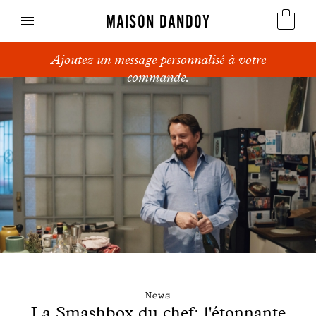
MAISON DANDOY
Ajoutez un message personnalisé à votre
Speculoos
commande.
Biscuits
Pains sucrés
Gâteaux
Friandises
Gaufres
Cadeaux d'affaires
News
La Smashbox du chef: l'étonnante