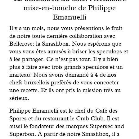
Engagé avec bon sens
mise-en-bouche de Philippe
Emanuelli
Manifesto
Il y a un mois, nous vous présentions le fruit
de notre toute dernière collaboration avec
Dandoy Family
Bellerose
: la Smashbox. Nous espérons que
vous vous êtes amusés à briser les speculoos et
à les partager. Ce n’est pas tout. Il y a bien
Boutiques
plus à faire avec trois grands speculoos et un
marteau! Nous avons demandé à 4 de nos
Mon compte
chefs bruxellois préférés de vous concocter
une recette. Et ils ont pris la mission très au
E-Shop
sérieux.
Philippe Emanuelli est le chef du Café des
Spores et du restaurant le Crab Club. Il est
aussi le fondateur des marques Supersec and
Superbon. À partir de notre Smashbox, il a