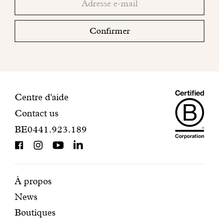
email
votre
boite
Confirmer
mail
pour
finaliser
votre
inscription.
Maiso
Informations
Centre d'aide
Contact us
Dando
de
BE0441.923.189
is
contact
BCorp
certifi
Pages
Navigation
À propos
News
mises
secondaire
Boutiques
en