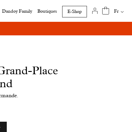
Traduct
Fr
Dandoy Family
Boutiques
E-Shop
disponi
de
cette
page
 Grand-Place
nd
urmande.
r