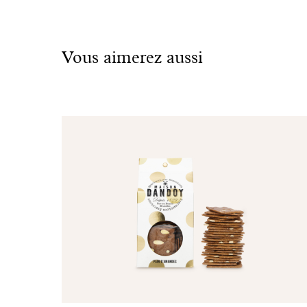
voir
également
Vous aimerez aussi