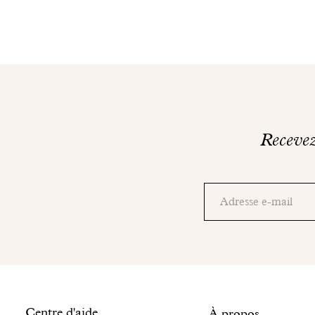
Recevez 
Merci!
Consultez
Adresse
votre
email
boite
mail
pour
finaliser
votre
inscription.
Centre d'aide
À propos