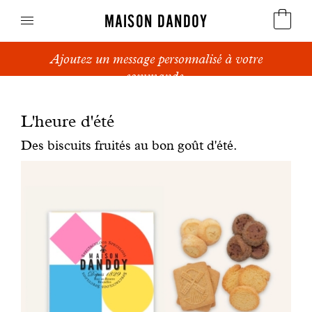
MAISON DANDOY
Ajoutez un message personnalisé à votre
Speculoos
commande.
Biscuits
L'heure d'été
Pains sucrés
Des biscuits fruités au bon goût d'été.
Gâteaux
Friandises
Gaufres
Cadeaux d'affaires