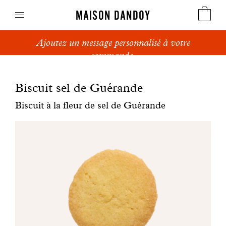
MAISON DANDOY
Ajoutez un message personnalisé à votre
Speculoos
commande.
Biscuits
Biscuit sel de Guérande
Pains sucrés
Biscuit à la fleur de sel de Guérande
Gâteaux
Friandises
Gaufres
Cadeaux d'affaires