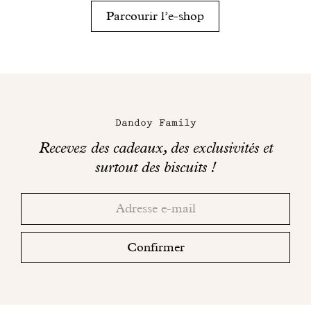
Parcourir l’e-shop
Dandoy Family
Recevez des cadeaux, des exclusivités et
surtout des biscuits !
Merci!
Adresse
Consultez
email
votre
boite
Confirmer
mail
pour
finaliser
votre