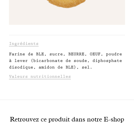
Engagé avec bon sens
Manifesto
Dandoy Family
Informations
Ingrédients
Farine de BLE, sucre, BEURRE, OEUF, poudre
relatives
Boutiques
à lever (bicarbonate de soude, diphosphate
au
disodique, amidon de BLE), sel.
Mon compte
produit
Valeurs nutritionnelles
VALEURS NUTRITIONNELLES POUR 100G:
E-Shop
ÉNERGIE (KJ/KCAL): 2152/515
MATIÈRES GRASSES dont acides gras saturés:
À
27,3/18
voir
GLUCIDES dont sucres: 59,1/27,1
Retrouvez ce produit dans notre E-shop
FIBRES: 1,3
également
PROTÉINES: 7,4
SEL: 0,2