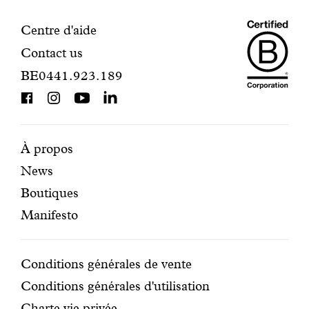
inscription.
Maiso
Informations
Centre d'aide
Contact us
Dando
de
BE0441.923.189
is
contact
BCorp
certifi
Pages
Navigation
À propos
News
mises
secondaire
Boutiques
en
Manifesto
avant
Conditions
Conditions générales de vente
Conditions générales d'utilisation
Charte vie privée