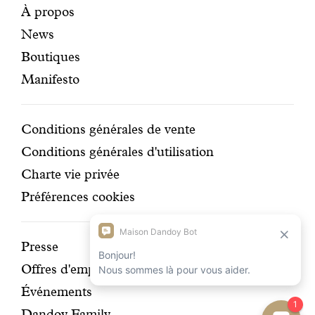
Pages
Navigation
À propos
News
mises
secondaire
Boutiques
en
Manifesto
avant
Conditions
Conditions générales de vente
Conditions générales d'utilisation
Charte vie privée
Préférences cookies
Découvrir
Presse
Offres d'emplois
notre
Événements
histoire
Dandoy Family