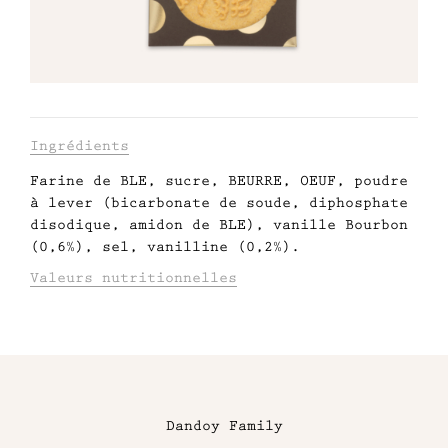
Engagé avec bon sens
Manifesto
Dandoy Family
Informations
Ingrédients
Farine de BLE, sucre, BEURRE, OEUF, poudre
relatives
Boutiques
à lever (bicarbonate de soude, diphosphate
au
disodique, amidon de BLE), vanille Bourbon
Mon compte
(0,6%), sel, vanilline (0,2%).
produit
Valeurs nutritionnelles
E-Shop
VALEURS NUTRITIONNELLES POUR 100G:
ÉNERGIE (KJ/KCAL): 1895/450
MATIÈRES GRASSES dont acides gras saturés:
À
14,7/9,5
voir
GLUCIDES dont sucres: 71,4/38,2
FIBRES: 0,8
Dandoy Family
également
PROTÉINES: 7,8