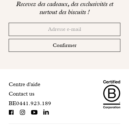
Recevez des cadeaux, des exclusivités et
SEL: 0,3
surtout des biscuits !
Merci!
Adresse
Consultez
email
votre
boite
Confirmer
mail
pour
finaliser
votre
inscription.
Maiso
Informations
Centre d'aide
Contact us
Dando
de
BE0441.923.189
is
contact
BCorp
certifi