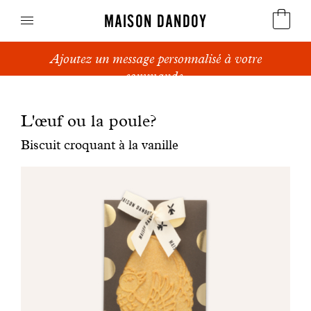
MAISON DANDOY
Ajoutez un message personnalisé à votre
Speculoos
commande.
Biscuits
L'œuf ou la poule?
Pains sucrés
Biscuit croquant à la vanille
Gâteaux
Friandises
Gaufres
Cadeaux d'affaires