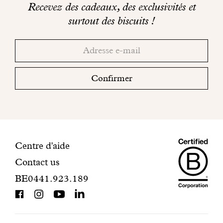
Recevez des cadeaux, des exclusivités et
SEL: 0,1
surtout des biscuits !
Merci!
Adresse
Consultez
email
votre
boite
Confirmer
mail
pour
finaliser
votre
inscription.
Maiso
Informations
Centre d'aide
Contact us
Dando
de
BE0441.923.189
is
contact
BCorp
certifi