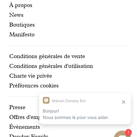
Pages
Navigation
À propos
News
mises
secondaire
Boutiques
en
Manifesto
avant
Conditions
Conditions générales de vente
Conditions générales d'utilisation
Charte vie privée
Préférences cookies
Découvrir
Presse
Offres d'emplois
notre
Événements
histoire
Dandoy Family