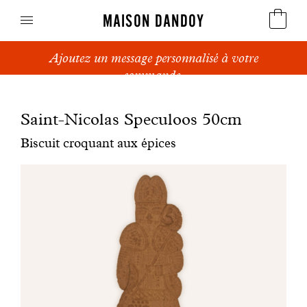
MAISON DANDOY
Ajoutez un message personnalisé à votre
Speculoos
commande.
Biscuits
Saint-Nicolas Speculoos 50cm
Pains sucrés
Biscuit croquant aux épices
Gâteaux
Friandises
Gaufres
Cadeaux d'affaires