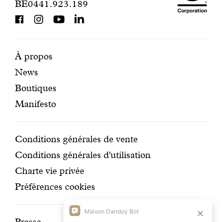
BE0441.923.189
is
contact
BCorp
certifi
Pages
Navigation
À propos
News
mises
secondaire
Boutiques
en
Manifesto
avant
Conditions
Conditions générales de vente
Conditions générales d'utilisation
Charte vie privée
Préférences cookies
Presse