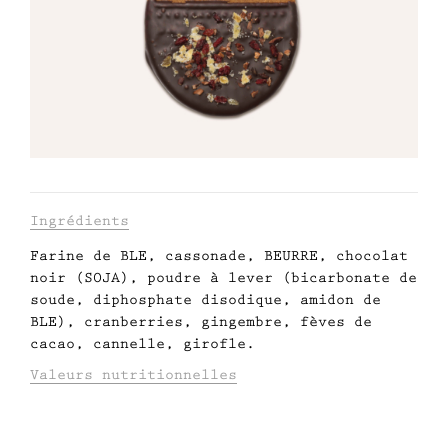
Engagé avec bon sens
Manifesto
Dandoy Family
Boutiques
Informations
Ingrédients
Mon compte
Farine de BLE, cassonade, BEURRE, chocolat
relatives
noir (SOJA), poudre à lever (bicarbonate de
au
soude, diphosphate disodique, amidon de
E-Shop
BLE), cranberries, gingembre, fèves de
produit
cacao, cannelle, girofle.
Valeurs nutritionnelles
VALEURS NUTRITIONNELLES POUR 100g :
ÉNERGIE (kJ/kcal) : 2023/483