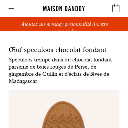
MAISON DANDOY
Ajoutez un message personnalisé à votre
Speculoos
commande.
Biscuits
Œuf speculoos chocolat fondant
Pains sucrés
Speculoos trempé dans du chocolat fondant
parsemé de baies rouges de Perse, de
Gâteaux
gingembre de Guilin et d'éclats de fèves de
Madagascar
Friandises
Gaufres
Cadeaux d'affaires