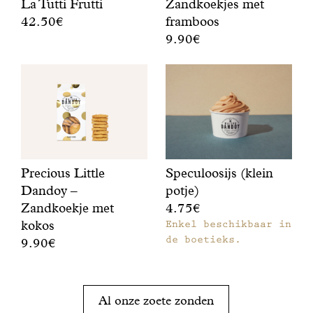
La Tutti Frutti
Zandkoekjes met
i
k
42.50€
framboos
t
o
9.90€
E
r
e
e
Z
o
k
n
a
e
j
f
n
n
e
r
d
k
s
u
k
o
m
i
o
e
e
t
e
k
t
i
k
j
e
Precious Little
Speculoosijs (klein
g
j
e
e
Dandoy –
potje)
e
e
f
n
Zandkoekje met
4.75€
,
s
i
z
k
kokos
Enkel beschikbaar in
m
j
o
r
de boetieks.
e
n
e
9.90€
o
t
,
t
Z
k
f
e
e
a
a
r
n
z
n
Al onze zoete zonden
n
a
e
o
d