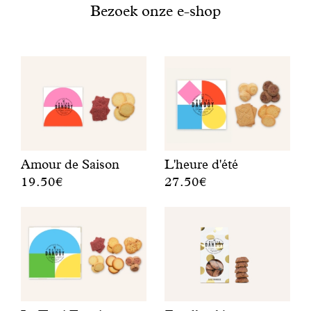
Met gezond verstand
Bezoek onze e-shop
Manifesto
Dandoy Family
Boetieks
Amour de Saison
L'heure d'été
Mijn account
19.50€
27.50€
E
F
E-shop
e
r
n
u
r
i
o
t
n
i
d
g
c
e