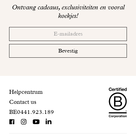
op
Ontvang cadeaus, exclusiviteiten en vooral
sociale
koekjes!
media
Bedankt!
Adresse
Controleer
email
uw
mailbox
Bevestig
om
uw
inschrijving
te
voltooien.
Maiso
Contactinformatie
Helpcentrum
Contact us
Dando
BE0441.923.189
is
BCorp