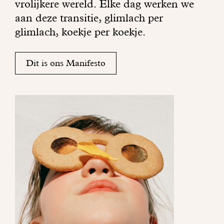
vrolijkere wereld. Elke dag werken we
s
e
aan deze transitie, glimlach per
c
k
glimlach, koekje per koekje.
h
j
i
e
j
k
Dit is ons Manifesto
n
l
b
e
r
i
e
n
n
.
g
t
i
n
j
o
u
w
d
a