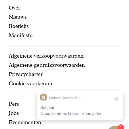
certifi
Aanbevolen
Secundaire
Over
Nieuws
pagina's
navigatie
Boetieks
Manifesto
Conditions
Algemene verkoopvoorwaarden
Algemene gebruiksvoorwaarden
Privacycharter
Cookie voorkeuren
Ontdek
Pers
Jobs
onze
Evenementen
geschiedenis