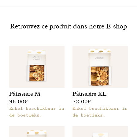
VETSTOFFEN waarvan verzadigde: 24,6/16,5
Bekijk
KOOLHYDRATEN waarvan suikers: 60,6/34,8
ook
VEZELS: 1,2
Retrouvez ce produit dans notre E-shop
EIWITTEN: 6,2
ZOUT: 0,2
Pâtissière M
Pâtissière XL
36.00€
72.00€
M
Enkel beschikbaar in
Z
Enkel beschikbaar in
m
de boetieks.
o
de boetieks.
m
e
m
t
e
e