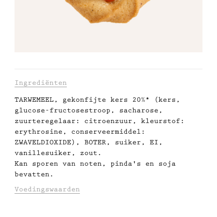
Met gezond verstand
Manifesto
Dandoy Family
Informatie
Ingrediënten
Boetieks
TARWEMEEL, gekonfijte kers 20%* (kers,
over
glucose-fructosestroop, sacharose,
dit
Mijn account
zuurteregelaar: citroenzuur, kleurstof:
erythrosine, conserveermiddel:
product
ZWAVELDIOXIDE), BOTER, suiker, EI,
E-shop
vanillesuiker, zout.
Kan sporen van noten, pinda's en soja
bevatten.
Voedingswaarden
GEMIDDELDE VOEDINGSWAARDEN VOOR 100G:
ENERGIE (KJ/KCAL): 2057/491