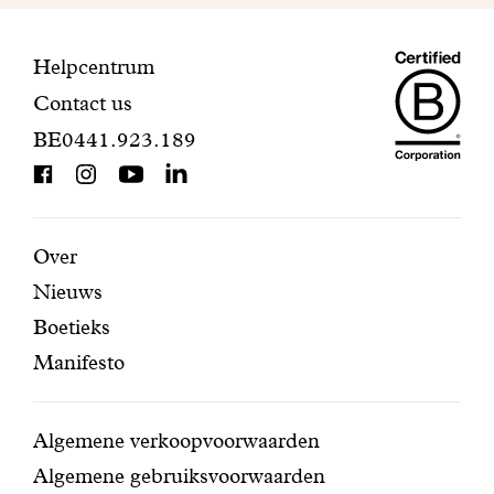
te
n
voltooien.
k
Maiso
Contactinformatie
Helpcentrum
e
l
Contact us
Dando
!
BE0441.923.189
is
BCorp
certifi
Aanbevolen
Secundaire
Over
Nieuws
pagina's
navigatie
Boetieks
Manifesto
Conditions
Algemene verkoopvoorwaarden
Algemene gebruiksvoorwaarden