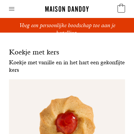
MAISON DANDOY
Voeg een persoonlijke boodschap toe aan je
Speculoos
bestelling.
Koekjes
Koekje met kers
Suikerbrood en peperkoek
Koekje met vanille en in het hart een gekonfijte
kers
Cakes
Snoepgoed
Wafels
Relatiegeschenken