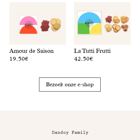
Amour de Saison
La Tutti Frutti
19.50€
42.50€
E
E
e
e
n
n
Bezoek onze e-shop
r
f
o
r
n
u
d
i
c
t
i
i
t
g
Dandoy Family
r
e