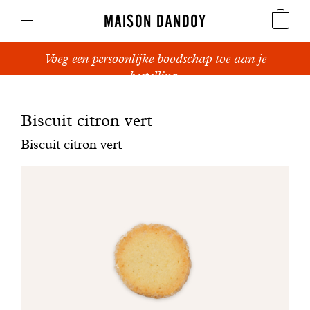
MAISON DANDOY
Voeg een persoonlijke boodschap toe aan je
Speculoos
bestelling.
Koekjes
Biscuit citron vert
Suikerbrood en peperkoek
Biscuit citron vert
Cakes
Snoepgoed
Wafels
Relatiegeschenken