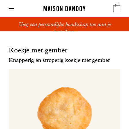
MAISON DANDOY
Voeg een persoonlijke boodschap toe aan je
Speculoos
bestelling.
Koekjes
Koekje met gember
Suikerbrood en peperkoek
Knapperig en stroperig koekje met gember
Cakes
Snoepgoed
Wafels
Relatiegeschenken