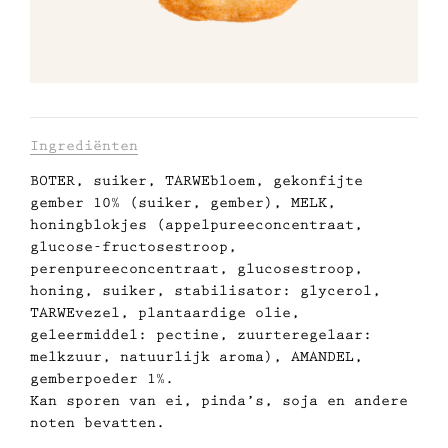
Met gezond verstand
Manifesto
Dandoy Family
Informatie
Ingrediënten
BOTER, suiker, TARWEbloem, gekonfijte
over
Boetieks
gember 10% (suiker, gember), MELK,
dit
honingblokjes (appelpureeconcentraat,
Mijn account
glucose-fructosestroop,
product
perenpureeconcentraat, glucosestroop,
honing, suiker, stabilisator: glycerol,
E-shop
TARWEvezel, plantaardige olie,
geleermiddel: pectine, zuurteregelaar:
melkzuur, natuurlijk aroma), AMANDEL,
gemberpoeder 1%.
Kan sporen van ei, pinda’s, soja en andere
noten bevatten.