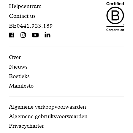
Maiso
Contactinformatie
Helpcentrum
Contact us
Dando
BE0441.923.189
is
BCorp
certifi
Aanbevolen
Secundaire
Over
Nieuws
pagina's
navigatie
Boetieks
Manifesto
Conditions
Algemene verkoopvoorwaarden
Algemene gebruiksvoorwaarden
Privacycharter