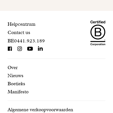
inschrijving
te
voltooien.
Maiso
Contactinformatie
Helpcentrum
Contact us
Dando
BE0441.923.189
is
BCorp
certifi
Aanbevolen
Secundaire
Over
Nieuws
pagina's
navigatie
Boetieks
Manifesto
Conditions
Algemene verkoopvoorwaarden