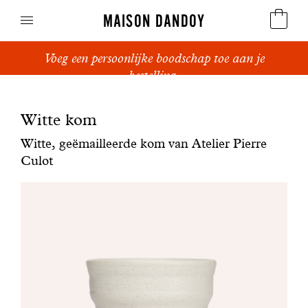
MAISON DANDOY
Voeg een persoonlijke boodschap toe aan je
Speculoos
bestelling.
Koekjes
Witte kom
Suikerbrood en peperkoek
Witte, geëmailleerde kom van Atelier Pierre
Culot
Cakes
Snoepgoed
Wafels
Relatiegeschenken