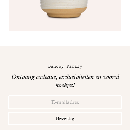
Met gezond verstand
Manifesto
Dandoy Family
Bekijk
Boetieks
ook
Dandoy Family
Mijn account
Ontvang cadeaus, exclusiviteiten en vooral
koekjes!
E-shop
Bedankt!
Adresse
Controleer
email
uw
mailbox
Bevestig
om
uw