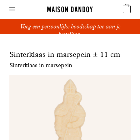
MAISON DANDOY
Voeg een persoonlijke boodschap toe aan je
Speculoos
bestelling.
Koekjes
Sinterklaas in marsepein ± 11 cm
Suikerbrood en peperkoek
Sinterklaas in marsepein
Cakes
Snoepgoed
Wafels
Relatiegeschenken