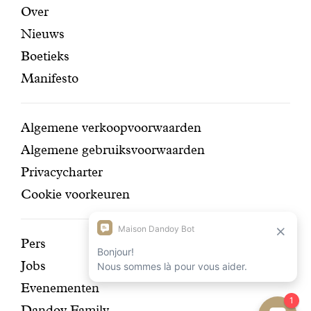
Aanbevolen
Secundaire
Over
Nieuws
pagina's
navigatie
Boetieks
Manifesto
Conditions
Algemene verkoopvoorwaarden
Algemene gebruiksvoorwaarden
Privacycharter
Cookie voorkeuren
Ontdek
Pers
Jobs
onze
Evenementen
geschiedenis
Dandoy Family