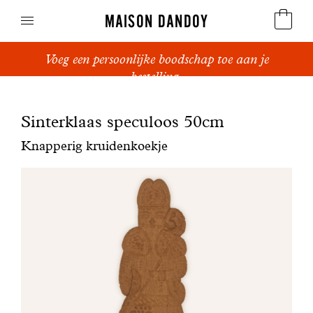
MAISON DANDOY
Voeg een persoonlijke boodschap toe aan je
Speculoos
bestelling.
Koekjes
Sinterklaas speculoos 50cm
Suikerbrood en peperkoek
Knapperig kruidenkoekje
Cakes
Snoepgoed
Wafels
Relatiegeschenken