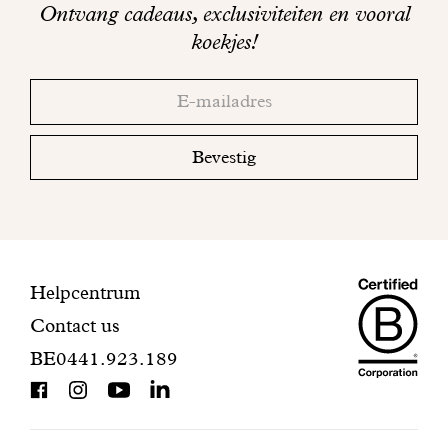
Ontvang cadeaus, exclusiviteiten en vooral
koekjes!
Bedankt!
Adresse
Controleer
email
uw
mailbox
Bevestig
om
uw
inschrijving
te
voltooien.
Maiso
Contactinformatie
Helpcentrum
Contact us
Dando
BE0441.923.189
is
BCorp
certifi