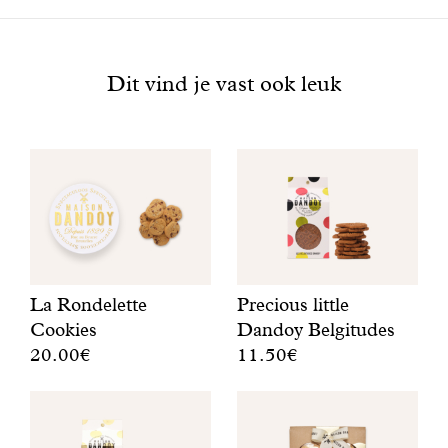
VETSTOFFEN waarvan verzadigde: 21,3/12,8
Bekijk
KOOLHYDRATEN waarvan suikers: 55,2/37,6
ook
VEZELS: 0,4
Dit vind je vast ook leuk
EIWITTEN: 5,1
ZOUT: 0,8
La Rondelette
Precious little
Cookies
Dandoy Belgitudes
20.00€
11.50€
E
V
e
a
n
n
g
o