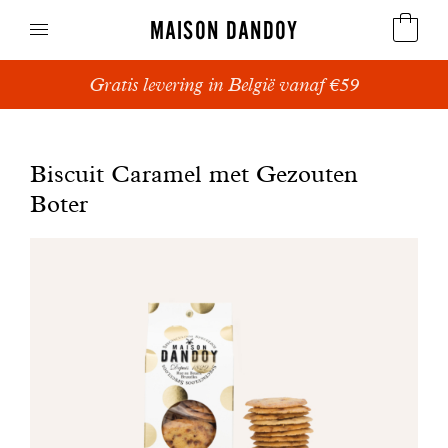
MAISON DANDOY
Gratis levering in België vanaf €59
Speculoos
Koekjes
Biscuit Caramel met Gezouten
Boter
Suikerbrood en peperkoek
Cakes
Snoepgoed
Wafels
Relatiegeschenken