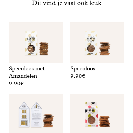
Dit vind je vast ook leuk
Kan sporen van noten, soja en pinda’s
EIWITTEN: 7.8
bevatten.
ZOUT: 0,8
Speculoos met
Speculoos
Amandelen
9.90€
9.90€