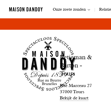
Navigatie
MAISON DANDOY
Onze zoete zonden
Relati
Boutique
Betjeman
Betjeman &
&
Barton -
Barton
Tours
-
Rue Marceau 27
37000 Tours
Tours
Bekijk de kaart