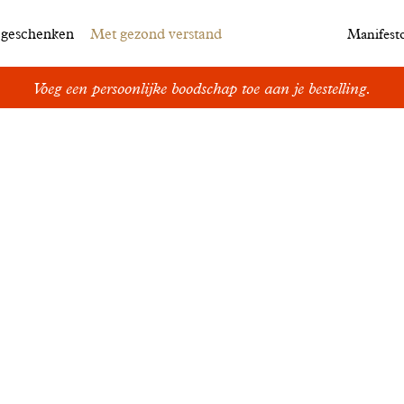
egeschenken
Met gezond verstand
Manifest
Voeg een persoonlijke boodschap toe aan je bestelling.