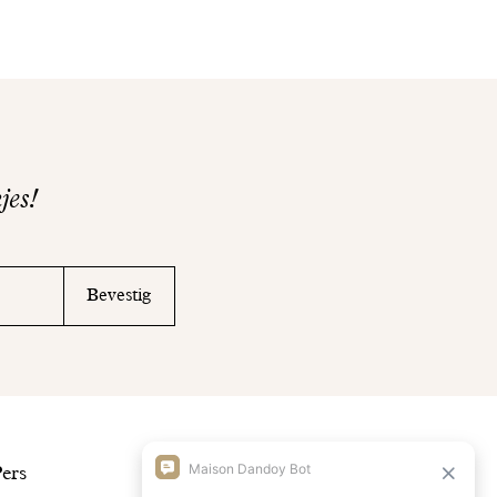
jes!
Bevestig
Ontdek
Maison
ers