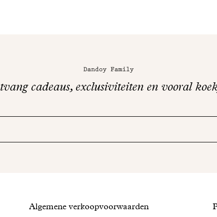
Dandoy Family
vang cadeaus, exclusiviteiten en vooral koek
Conditions
Algemene verkoopvoorwaarden
P