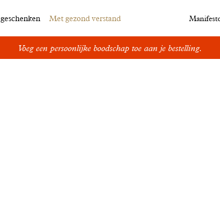
egeschenken
Met gezond verstand
Manifest
Voeg een persoonlijke boodschap toe aan je bestelling.