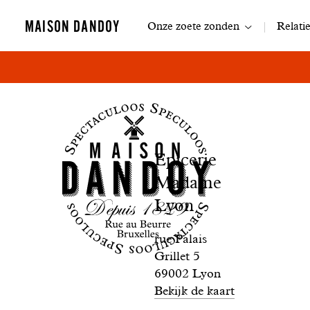
Navigatie
MAISON DANDOY
Onze zoete zonden
Relati
Boutique
Epicerie
Epicerie
Madame
Madame
Lyon
Lyon
rue Palais
Grillet 5
69002 Lyon
Bekijk de kaart