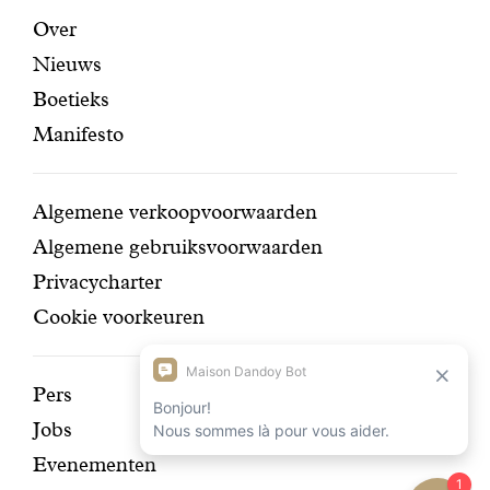
certifi
Aanbevolen
Secundaire
Over
Nieuws
pagina's
navigatie
Boetieks
Manifesto
Conditions
Algemene verkoopvoorwaarden
Algemene gebruiksvoorwaarden
Privacycharter
Cookie voorkeuren
Ontdek
Pers
Jobs
onze
Evenementen
geschiedenis