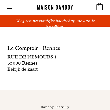
MAISON DANDOY
Voeg een persoonlijke boodschap toe aan je
Speculoos
bestelling.
Boutique
Koekjes
Le
Le Comptoir - Rennes
Suikerbrood en peperkoek
Comptoir
RUE DE NEMOURS 1
Cakes
35000 Rennes
-
Bekijk de kaart
Snoepgoed
Rennes
Wafels
Maison
Relatiegeschenken
Dandoy
Dandoy Family