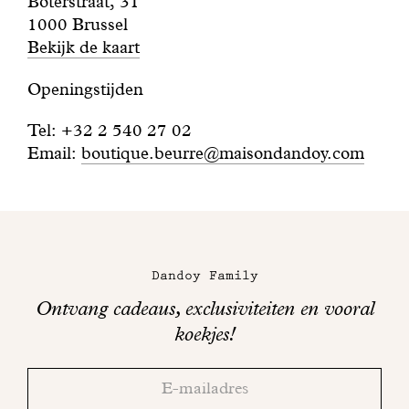
Boterstraat, 31
Met gezond verstand
1000 Brussel
Bekijk de kaart
Manifesto
Openingstijden
Dandoy Family
Tel
:
+32 2 540 27 02
Email:
boutique.beurre@maisondandoy.com
Boetieks
Maison
Mijn account
Dandoy
Dandoy Family
E-shop
op
Ontvang cadeaus, exclusiviteiten en vooral
sociale
koekjes!
media
Bedankt!
Adresse
Controleer
email
uw