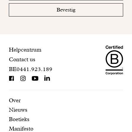
mailbox
Bevestig
om
uw
inschrijving
te
voltooien.
Maiso
Contactinformatie
Helpcentrum
Contact us
Dando
BE0441.923.189
is
BCorp
certifi
Aanbevolen
Secundaire
Over
Nieuws
pagina's
navigatie
Boetieks
Manifesto