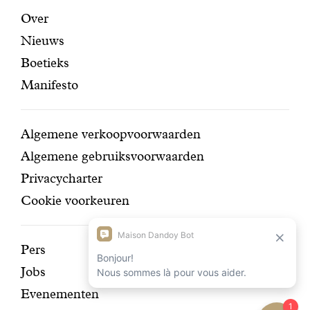
certifi
Aanbevolen
Secundaire
Over
Nieuws
pagina's
navigatie
Boetieks
Manifesto
Conditions
Algemene verkoopvoorwaarden
Algemene gebruiksvoorwaarden
Privacycharter
Cookie voorkeuren
Ontdek
Pers
Jobs
onze
Evenementen
geschiedenis