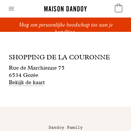
MAISON DANDOY
Voeg een persoonlijke boodschap toe aan je
Speculoos
bestelling.
Boutique
Koekjes
SHOPPING
SHOPPING DE LA COURONNE
Suikerbrood en peperkoek
DE
Rue de Marchienne 75
Cakes
6534 Gozée
LA
Bekijk de kaart
Snoepgoed
COURONNE
Wafels
Maison
Relatiegeschenken
Dandoy
Dandoy Family