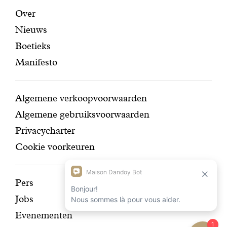
certifi
Aanbevolen
Secundaire
Over
Nieuws
pagina's
navigatie
Boetieks
Manifesto
Conditions
Algemene verkoopvoorwaarden
Algemene gebruiksvoorwaarden
Privacycharter
Cookie voorkeuren
Ontdek
Pers
Jobs
onze
Evenementen
geschiedenis