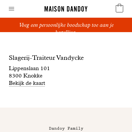
MAISON DANDOY
Voeg een persoonlijke boodschap toe aan je
Speculoos
bestelling.
Boutique
Koekjes
Slagerij-
Slagerij-Traiteur Vandycke
Suikerbrood en peperkoek
Traiteur
Lippenslaan 101
Cakes
8300 Knokke
Vandycke
Bekijk de kaart
Snoepgoed
Wafels
Maison
Relatiegeschenken
Dandoy
Dandoy Family