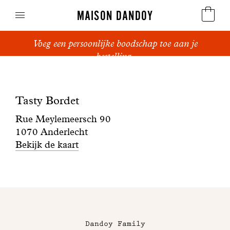
MAISON DANDOY
Voeg een persoonlijke boodschap toe aan je
Speculoos
bestelling.
Boutique
Koekjes
Tasty
Tasty Bordet
Suikerbrood en peperkoek
Bordet
Rue Meylemeersch 90
Cakes
1070 Anderlecht
Bekijk de kaart
Snoepgoed
Wafels
Maison
Relatiegeschenken
Dandoy
Dandoy Family