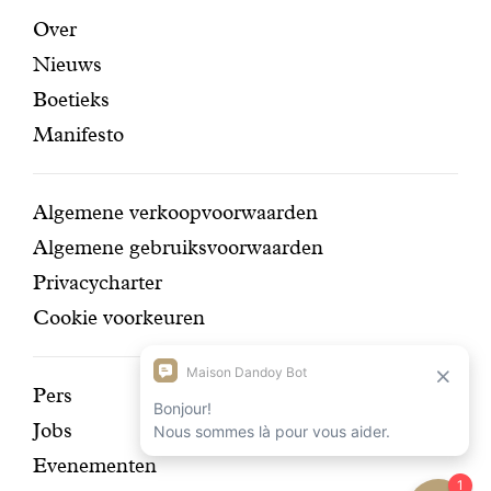
certifi
Aanbevolen
Secundaire
Over
Nieuws
pagina's
navigatie
Boetieks
Manifesto
Conditions
Algemene verkoopvoorwaarden
Algemene gebruiksvoorwaarden
Privacycharter
Cookie voorkeuren
Ontdek
Pers
Jobs
onze
Evenementen
geschiedenis